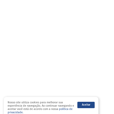
Nosso site utiliza cookies para melhorar sua
Aceitar
experiência de navegação. Ao continuar navegando e
aceitar você está de acordo com a nossa
política de
privacidade
.