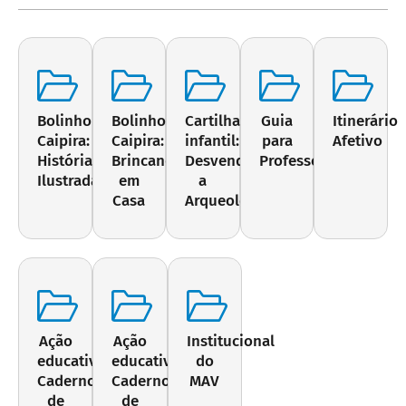
Bolinho
Bolinho
Cartilha
Guia
Itinerário
Caipira:
Caipira:
infantil:
para
Afetivo
História
Brincando
Desvendando
Professores
Ilustrada
em
a
Casa
Arqueologia
Ação
Ação
Institucional
educativa:
educativa:
do
Caderno
Caderno
MAV
de
de