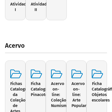
Atividade
Atividade
I
II
Acervo
Fichas
Ficha
Acervo
Acervo
Ficha
Catalográficas
Catalográfica:
on-
on-
Catalográf
da
Pinacoteca
line:
line:
Objetos
Coleção
Coleção
Arte
escolares
de
Numismática
Popular
Artes