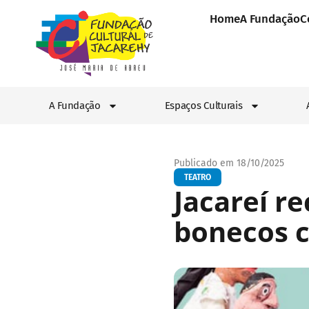
Home
A Fundação
C
A Fundação
Espaços Culturais
Publicado em 18/10/2025
TEATRO
Jacareí r
bonecos c