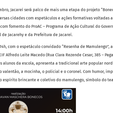
mbro, Jacareí será palco de mais uma etapa do projeto “Bonec
versas cidades com espetáculos e ações formativas voltadas a
 com fomento do ProAC – Programa de Ação Cultural do Gover
 de Jacarehy e da Prefeitura de Jacareí.
14h, com o espetáculo convidado “Resenha de Mamulengo”, a
F Alfredo Leite Macedo (Rua Clara Rezende Cesar, 385 – Paga
 alunos da escola, apresenta a tradicional arte popular nor
 valentão, a mocinha, o policial e o coronel. Com humor, imp
 o espírito brincante e coletivo do mamulengo, símbolo do tea