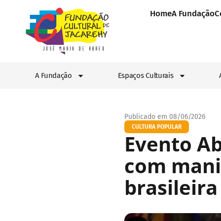
Home
A Fundação
C
A Fundação
Espaços Culturais
Publicado em 08/06/2026
CULTURA POPULAR
Evento Ab
com manif
brasileira