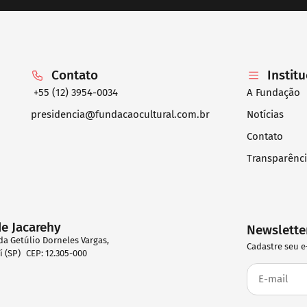
Contato
Instit
+55 (12) 3954-0034
A Fundação
presidencia@fundacaocultural.com.br
Notícias
Contato
Transparênc
de Jacarehy
Newslette
da Getúlio Dorneles Vargas,
Cadastre seu e
eí (SP) CEP: 12.305-000
2