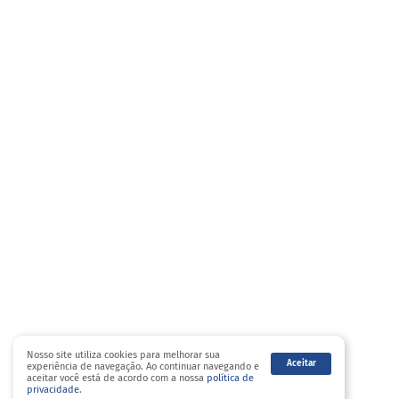
Nosso site utiliza cookies para melhorar sua
Aceitar
experiência de navegação. Ao continuar navegando e
aceitar você está de acordo com a nossa
política de
privacidade
.