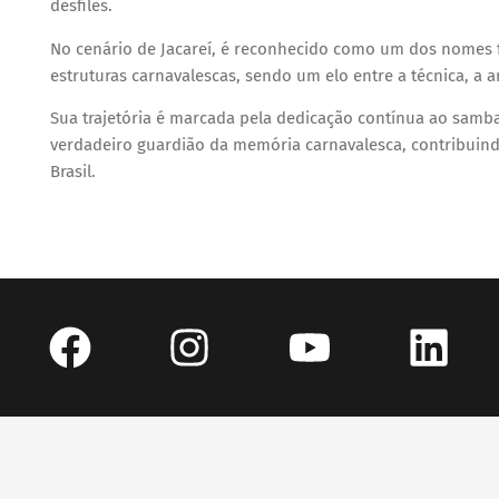
desfiles.
No cenário de Jacareí, é reconhecido como um dos nomes
estruturas carnavalescas, sendo um elo entre a técnica, a
Sua trajetória é marcada pela dedicação contínua ao samb
verdadeiro guardião da memória carnavalesca, contribuind
Brasil.