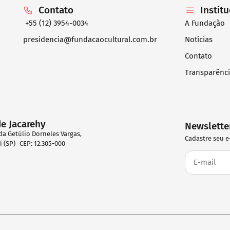
Contato
Instit
+55 (12) 3954-0034
A Fundação
presidencia@fundacaocultural.com.br
Notícias
Contato
Transparênc
de Jacarehy
Newslette
da Getúlio Dorneles Vargas,
Cadastre seu e
eí (SP) CEP: 12.305-000
2