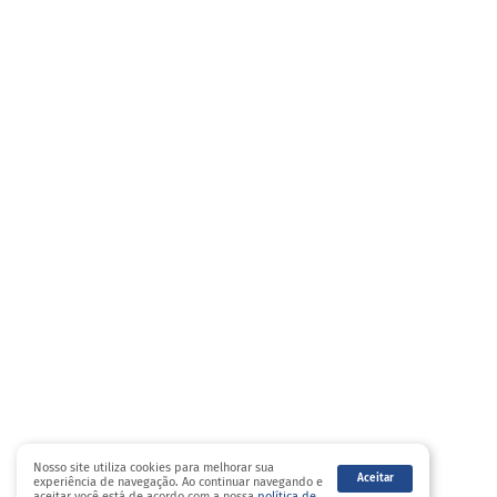
Nosso site utiliza cookies para melhorar sua
Aceitar
experiência de navegação. Ao continuar navegando e
aceitar você está de acordo com a nossa
política de