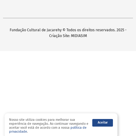
Fundação Cultural de Jacarehy © Todos os direitos reservados. 2025 -
Criação Site: MIDIASIM
Nosso site utiliza cookies para melhorar sua
Aceitar
experiência de navegação. Ao continuar navegando e
aceitar você está de acordo com a nossa
política de
privacidade
.