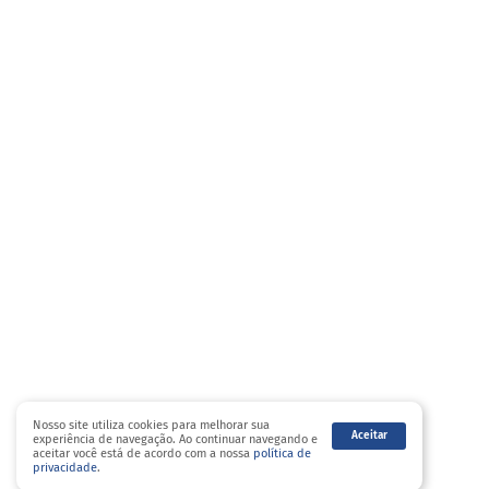
Nosso site utiliza cookies para melhorar sua
Aceitar
experiência de navegação. Ao continuar navegando e
aceitar você está de acordo com a nossa
política de
privacidade
.