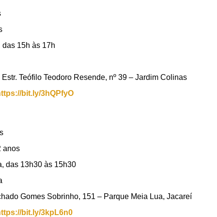
s
­
, das 15h às 17h
str. Teófilo Teodoro Resende, nº 39 – Jardim Colinas
ttps://bit.ly/3hQPfyO
s
 anos ­
ra, das 13h30 às 15h30
a
hado Gomes Sobrinho, 151 – Parque Meia Lua, Jacareí
ttps://bit.ly/3kpL6n0