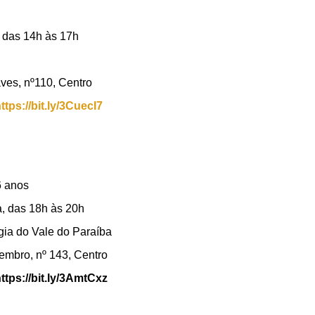
, das 14h às 17h
ves, nº110, Centro
ttps://bit.ly/3CuecI7
6 anos
a, das 18h às 20h
ia do Vale do Paraíba
mbro, nº 143, Centro
ttps://bit.ly/3AmtCxz