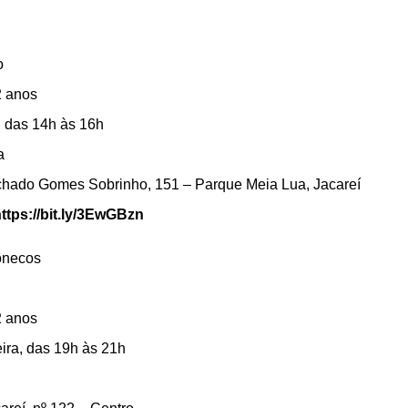
o
2 anos
, das 14h às 16h
a
hado Gomes Sobrinho, 151 – Parque Meia Lua, Jacareí
ttps://bit.ly/3EwGBzn
onecos
2 anos
ira, das 19h às 21h