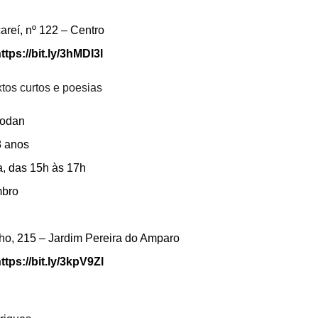
areí, nº 122 – Centro
ttps://bit.ly/3hMDI3l
extos curtos e poesias
lodan
8
anos
a, das 15h às 17h
mbro
ho, 215 – Jardim Pereira do Amparo
ttps://bit.ly/3kpV9Zl