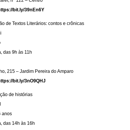
areí, nº 122 – Centro
ttps://bit.ly/39nEn6Y
ão de Textos Literários: contos e crônicas
i
o
a, das 9h às 11h
ho, 215 – Jardim Pereira do Amparo
ttps://bit.ly/3nO9QHJ
ção de histórias
l
6
anos
a, das 14h às 16h