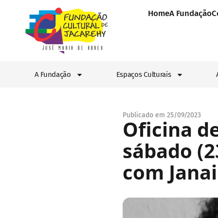
Home
A Fundação
C
A Fundação
Espaços Culturais
Publicado em 25/09/2023
Oficina d
sábado (2
com Janai