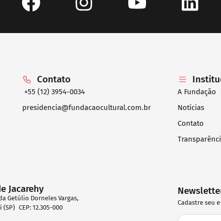
Contato
Instit
+55 (12) 3954-0034
A Fundação
presidencia@fundacaocultural.com.br
Notícias
Contato
Transparênc
de Jacarehy
Newslette
da Getúlio Dorneles Vargas,
Cadastre seu e
eí (SP) CEP: 12.305-000
2