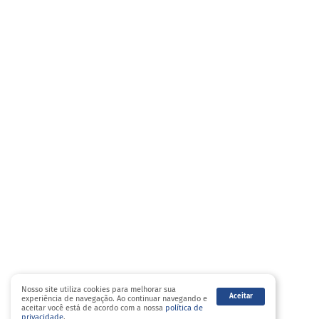
Nosso site utiliza cookies para melhorar sua
Aceitar
experiência de navegação. Ao continuar navegando e
aceitar você está de acordo com a nossa
política de
privacidade
.