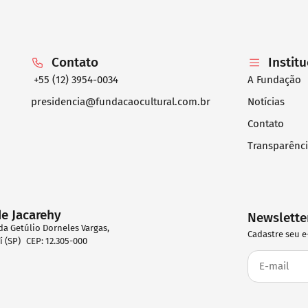
Contato
Instit
+55 (12) 3954-0034
A Fundação
presidencia@fundacaocultural.com.br
Notícias
Contato
Transparênc
de Jacarehy
Newslette
da Getúlio Dorneles Vargas,
Cadastre seu e
eí (SP) CEP: 12.305-000
2