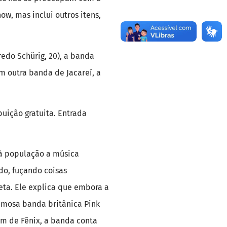
w, mas inclui outros itens,
edo Schürig, 20), a banda
om outra banda de Jacareí, a
buição gratuita. Entrada
 à população a música
do, fuçando coisas
leta. Ele explica que embora a
famosa banda britânica Pink
ém de Fênix, a banda conta