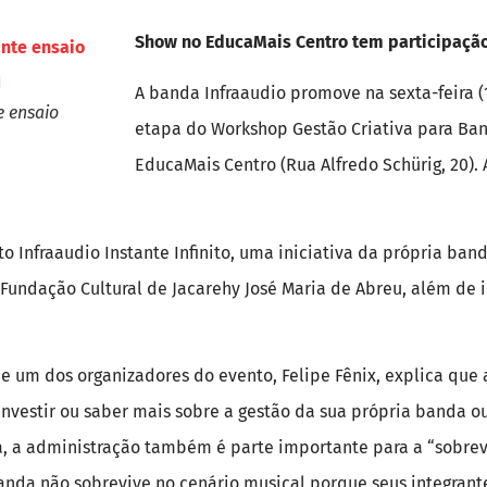
Show no EducaMais Centro tem participaçã
A banda Infraaudio promove na sexta-feira (1
e ensaio
etapa do Workshop Gestão Criativa para Ba
EducaMais Centro (Rua Alfredo Schürig, 20). 
o Infraaudio Instante Infinito, uma iniciativa da própria band
a Fundação Cultural de Jacarehy José Maria de Abreu, além de
 e um dos organizadores do evento, Felipe Fênix, explica que a
nvestir ou saber mais sobre a gestão da sua própria banda o
a, a administração também é parte importante para a “sobre
anda não sobrevive no cenário musical porque seus integran