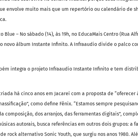
e envolve muito mais que um repertório ou calendário de sho
ca.
Blue – No sábado (14), às 19h, no EducaMais Centro (Rua Alfr
do novo álbum Instante Infinito. A Infraaudio divide o palco c
ém integra o projeto Infraaudio Instante Infinito e tem distri
 criada há cinco anos em Jacareí com a proposta de “oferecer
massificação”, como define Fênix. “Estamos sempre pesquisan
 da composição, dos arranjos, das ferramentas digitais”, comp
sicas autorais, busca referências em outros dois grupos: a 
de rock alternativo Sonic Youth, que surgiu nos anos 1980. Al