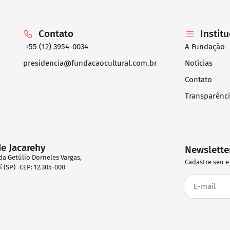
Contato
Instit
+55 (12) 3954-0034
A Fundação
presidencia@fundacaocultural.com.br
Notícias
Contato
Transparênc
de Jacarehy
Newslette
da Getúlio Dorneles Vargas,
Cadastre seu e
eí (SP) CEP: 12.305-000
2