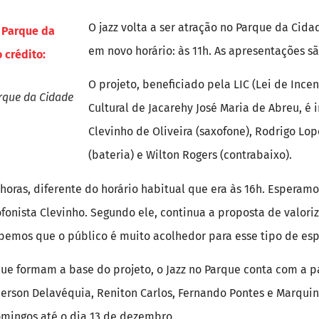
O jazz volta a ser atração no Parque da Cida
em novo horário: às 11h. As apresentações sã
O projeto, beneficiado pela LIC (Lei de Ince
rque da Cidade
Cultural de Jacarehy José Maria de Abreu, é 
Clevinho de Oliveira (saxofone), Rodrigo Lop
(bateria) e Wilton Rogers (contrabaixo).
horas, diferente do horário habitual que era às 16h. Esperam
ofonista Clevinho. Segundo ele, continua a proposta de valori
ebemos que o público é muito acolhedor para esse tipo de esp
ue formam a base do projeto, o Jazz no Parque conta com a 
erson Delavéquia, Reniton Carlos, Fernando Pontes e Marquin
mingos até o dia 13 de dezembro.