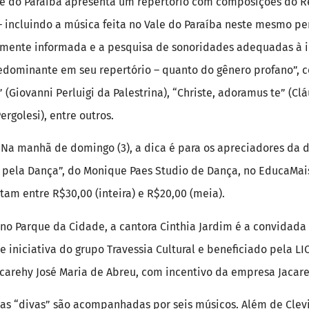
le do Paraíba apresenta um repertório com composições do R
 – incluindo a música feita no Vale do Paraíba neste mesmo pe
camente informada e a pesquisa de sonoridades adequadas à i
redominante em seu repertório – quanto do gênero profano”, 
” (Giovanni Perluigi da Palestrina), “Christe, adoramus te” (C
ergolesi), entre outros.
 Na manhã de domingo (3), a dica é para os apreciadores da d
 pela Dança”, do Monique Paes Studio de Dança, no EducaMais 
stam entre R$30,00 (inteira) e R$20,00 (meia).
, no Parque da Cidade, a cantora Cinthia Jardim é a convidada 
de iniciativa do grupo Travessia Cultural e beneficiado pela LIC
acarehy José Maria de Abreu, com incentivo da empresa Jacare
as “divas” são acompanhadas por seis músicos. Além de Clevin