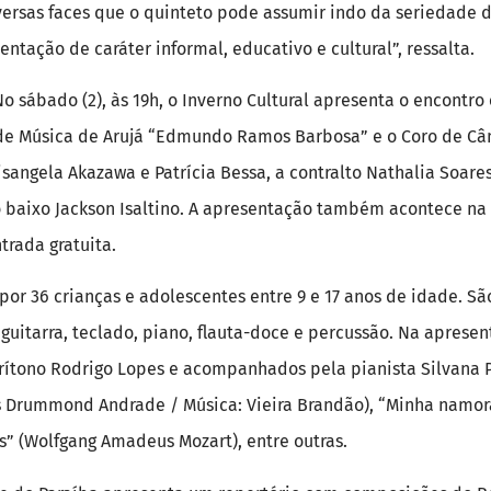
versas faces que o quinteto pode assumir indo da seriedade 
ntação de caráter informal, educativo e cultural”, ressalta.
o sábado (2), às 19h, o Inverno Cultural apresenta o encontro 
 de Música de Arujá “Edmundo Ramos Barbosa” e o Coro de Câ
sangela Akazawa e Patrícia Bessa, a contralto Nathalia Soares
o baixo Jackson Isaltino. A apresentação também acontece na
trada gratuita.
por 36 crianças e adolescentes entre 9 e 17 anos de idade. S
guitarra, teclado, piano, flauta-doce e percussão. Na apresen
rítono Rodrigo Lopes e acompanhados pela pianista Silvana Pe
os Drummond Andrade / Música: Vieira Brandão), “Minha namor
s” (Wolfgang Amadeus Mozart), entre outras.