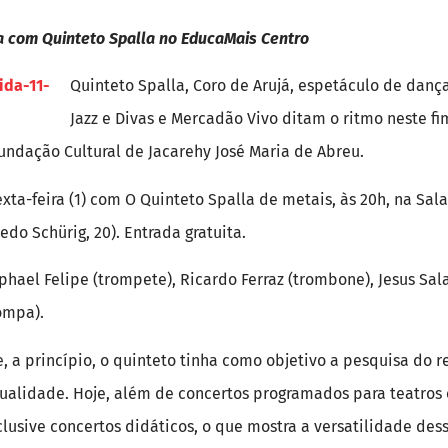
 com Quinteto Spalla no EducaMais Centro
Quinteto Spalla, Coro de Arujá, espetáculo de danç
Jazz e Divas e Mercadão Vivo ditam o ritmo neste f
undação Cultural de Jacarehy José Maria de Abreu.
ta-feira (1) com O Quinteto Spalla de metais, às 20h, na Sal
do Schürig, 20). Entrada gratuita.
ael Felipe (trompete), Ricardo Ferraz (trombone), Jesus Salat
rompa).
, a princípio, o quinteto tinha como objetivo a pesquisa do r
alidade. Hoje, além de concertos programados para teatros e 
clusive concertos didáticos, o que mostra a versatilidade des