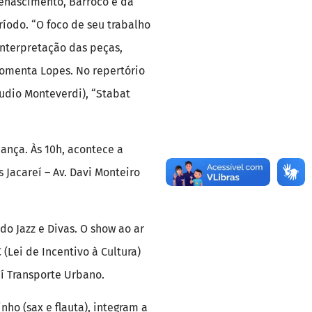
enascimento, Barroco e da
ríodo. “O foco de seu trabalho
nterpretação das peças,
comenta Lopes. No repertório
láudio Monteverdi), “Stabat
ança. Às 10h, acontece a
Jacareí – Av. Davi Monteiro
do Jazz e Divas. O show ao ar
 (Lei de Incentivo à Cultura)
í Transporte Urbano.
ho (sax e flauta), integram a