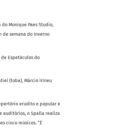
a do Monique Paes Studio,
im de semana do Inverno
a de Espetáculos do
iel (tuba), Márcio Irineu
epertório erudito e popular e
auditórios, o Spalla realiza
ses cinco músicos. “É