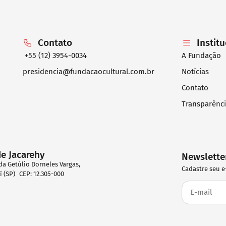
Contato
Instit
+55 (12) 3954-0034
A Fundação
presidencia@fundacaocultural.com.br
Notícias
Contato
Transparênc
de Jacarehy
Newslette
da Getúlio Dorneles Vargas,
Cadastre seu e
eí (SP) CEP: 12.305-000
2