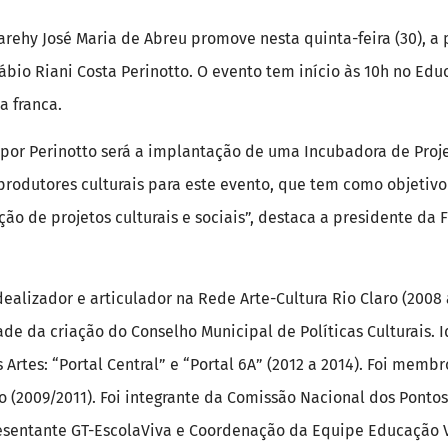
rehy José Maria de Abreu promove nesta quinta-feira (30), a pa
bio Riani Costa Perinotto. O evento tem início às 10h no Educ
a franca.
or Perinotto será a implantação de uma Incubadora de Projet
produtores culturais para este evento, que tem como objetivo
ão de projetos culturais e sociais”, destaca a presidente da 
dealizador e articulador na Rede Arte-Cultura Rio Claro (2008
ade da criação do Conselho Municipal de Políticas Culturais.
s Artes: “Portal Central” e “Portal 6A” (2012 a 2014). Foi mem
o (2009/2011). Foi integrante da Comissão Nacional dos Pontos
esentante GT-EscolaViva e Coordenação da Equipe Educação Vi