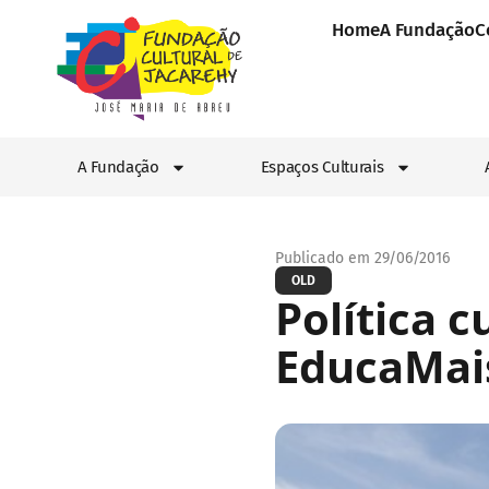
Home
A Fundação
C
A Fundação
Espaços Culturais
Publicado em 29/06/2016
OLD
Política c
EducaMais