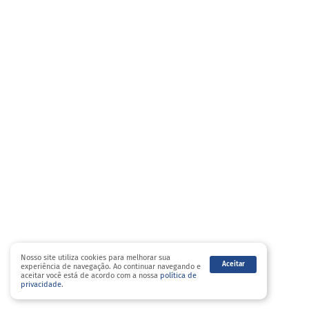
Nosso site utiliza cookies para melhorar sua
Aceitar
experiência de navegação. Ao continuar navegando e
aceitar você está de acordo com a nossa
política de
privacidade
.