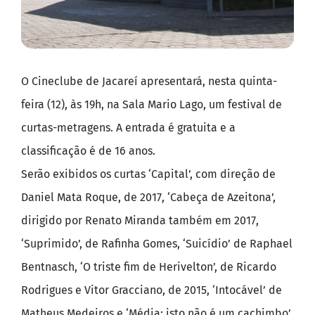
O Cineclube de Jacareí apresentará, nesta quinta-
feira (12), às 19h, na Sala Mario Lago, um festival de
curtas-metragens. A entrada é gratuita e a
classificação é de 16 anos.
Serão exibidos os curtas ‘Capital’, com direção de
Daniel Mata Roque, de 2017, ‘Cabeça de Azeitona’,
dirigido por Renato Miranda também em 2017,
‘Suprimido’, de Rafinha Gomes, ‘Suicídio’ de Raphael
Bentnasch, ‘O triste fim de Herivelton’, de Ricardo
Rodrigues e Vitor Gracciano, de 2015, ‘Intocável’ de
Matheus Medeiros e ‘Média: isto não é um cachimbo’,