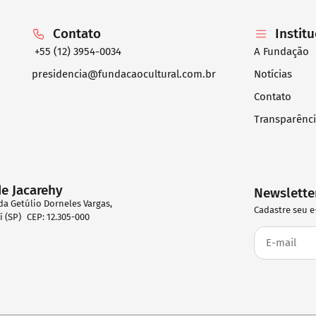
Contato
Instit
+55 (12) 3954-0034
A Fundação
presidencia@fundacaocultural.com.br
Notícias
Contato
Transparênc
de Jacarehy
Newslette
da Getúlio Dorneles Vargas,
Cadastre seu e
eí (SP) CEP: 12.305-000
2