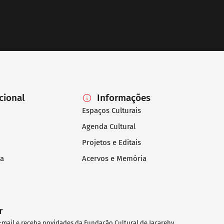
ucional
Informações
Espaços Culturais
Agenda Cultural
Projetos e Editais
ia
Acervos e Memória
r
-mail e receba novidades da Fundação Cultural de Jacarehy.