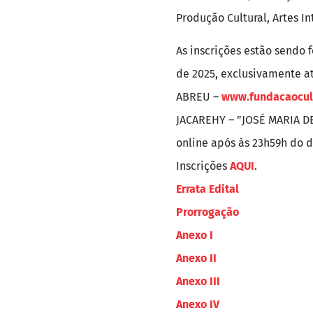
Produção Cultural, Artes In
As inscrições estão sendo f
de 2025, exclusivamente a
ABREU –
www.fundacaocult
JACAREHY – ”JOSÉ MARIA DE
online após às 23h59h do d
Inscrições
AQUI
.
Errata Edital
Prorrogação
Anexo I
Anexo II
Anexo III
Anexo IV