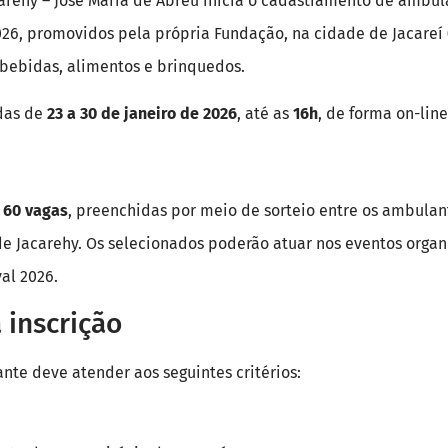
carehy – José Maria de Abreu inicia o cadastramento de ambul
026, promovidos pela própria Fundação, na cidade de Jacareí
bebidas, alimentos e brinquedos.
adas de
23 a 30 de janeiro de 2026
, até as
16h
, de forma on-li
 60 vagas
, preenchidas por meio de sorteio entre os ambula
de Jacarehy. Os selecionados poderão atuar nos eventos organ
al 2026.
 inscrição
ante deve atender aos seguintes critérios: