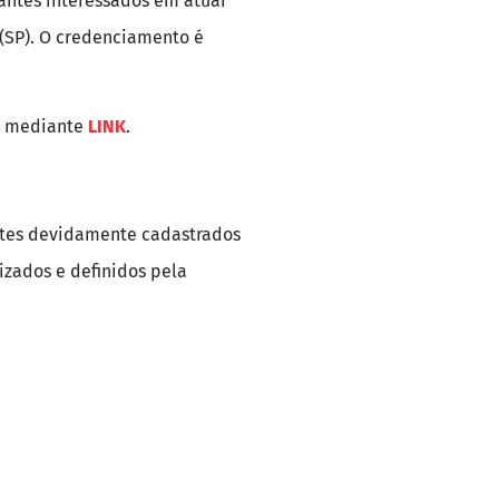
antes interessados em atuar
 (SP). O credenciamento é
ne mediante
LINK
.
ntes devidamente cadastrados
izados e definidos pela