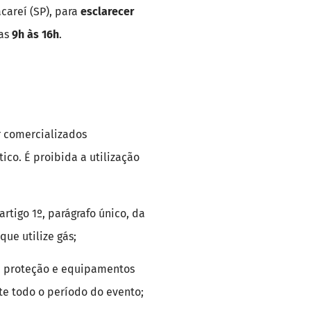
acareí (SP), para
esclarecer
das
9h às 16h
.
r comercializados
co. É proibida a utilização
rtigo 1º, parágrafo único, da
que utilize gás;
de proteção e equipamentos
te todo o período do evento;