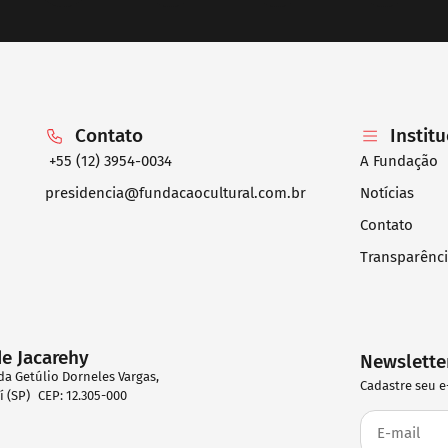
Contato
Instit
+55 (12) 3954-0034
A Fundação
presidencia@fundacaocultural.com.br
Notícias
Contato
Transparênc
de Jacarehy
Newslette
da Getúlio Dorneles Vargas,
Cadastre seu e
eí (SP) CEP: 12.305-000
2