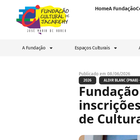
Home
A Fundação
C
A Fundação
Espaços Culturais
Publicado em 08/06/2026
2026
ALDIR BLANC (PNAB) -
Fundação 
inscriçõe
de Cultur