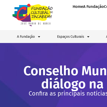
Home
A Fundação
C
A Fundação
Espaços Culturais
Conselho Munic
diálogo na 
Confira as principais notícia