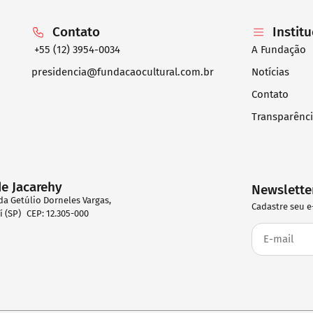
Contato
Instit
+55 (12) 3954-0034
A Fundação
presidencia@fundacaocultural.com.br
Notícias
Contato
Transparênc
de Jacarehy
Newslette
da Getúlio Dorneles Vargas,
Cadastre seu e
eí (SP) CEP: 12.305-000
2